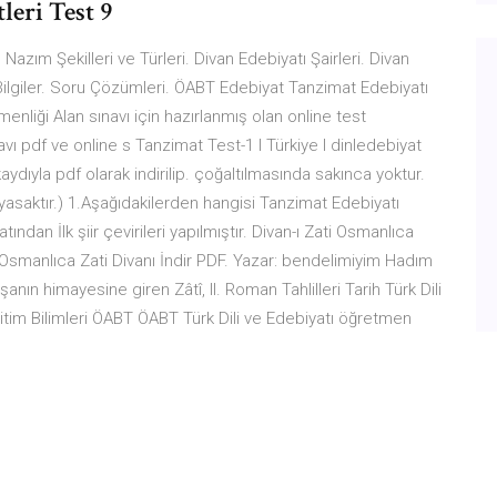
leri Test 9
 Nazım Şekilleri ve Türleri. Divan Edebiyatı Şairleri. Divan
n Bilgiler. Soru Çözümleri. ÖABT Edebiyat Tanzimat Edebiyatı
nliği Alan sınavı için hazırlanmış olan online test
vı pdf ve online s Tanzimat Test-1 I Türkiye I dinledebiyat
ydıyla pdf olarak indirilip. çoğaltılmasında sakınca yoktur.
asaktır.) 1.Aşağıdakilerden hangisi Tanzimat Edebiyatı
tından İlk şiir çevirileri yapılmıştır. Divan-ı Zati Osmanlıca
ti Osmanlıca Zati Divanı İndir PDF. Yazar: bendelimiyim Hadım
şanın himayesine giren Zâtî, II. Roman Tahlilleri Tarih Türk Dili
itim Bilimleri ÖABT ÖABT Türk Dili ve Edebiyatı öğretmen