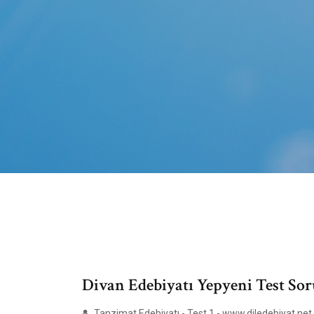
Divan Edebiyatı Yepyeni Test Soru
Tanzimat Edebiyatı - Test 1 - www.diledebiyat.net