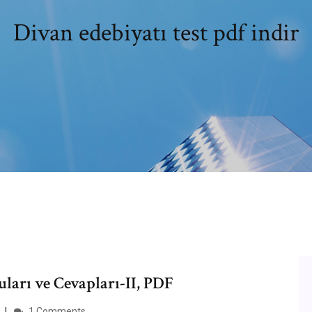
Divan edebiyatı test pdf indir
ları ve Cevapları-II, PDF
1 Comments