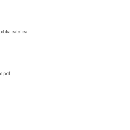
iblia catolica
m pdf