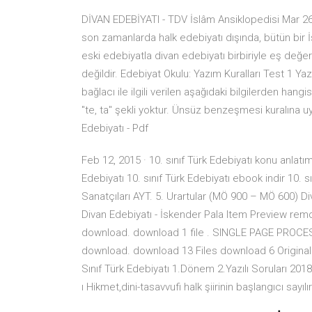
DİVAN EDEBİYATI - TDV İslâm Ansiklopedisi Mar 26,
son zamanlarda halk edebiyatı dışında, bütün bir İsl
eski edebiyatla divan edebiyatı birbiriyle eş değer
değildir. Edebiyat Okulu: Yazım Kuralları Test 1 Y
bağlacı ile ilgili verilen aşağıdaki bilgilerden hangi
"te, ta" şekli yoktur. Ünsüz benzeşmesi kuralına 
Edebiyatı - Pdf
Feb 12, 2015 · 10. sınıf Türk Edebiyatı konu anlatıml
Edebiyatı 10. sınıf Türk Edebiyatı ebook indir 10. s
Sanatçıları AYT. 5. Urartular (MÖ 900 – MÖ 600) Di
Divan Edebiyatı - İskender Pala Item Preview re
download. download 1 file . SINGLE PAGE PROCE
download. download 13 Files download 6 Original 1
Sınıf Türk Edebiyatı 1.Dönem 2.Yazılı Soruları 2018-
ı Hikmet,dini-tasavvufi halk şiirinin başlangıcı sayıl