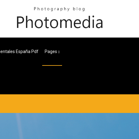
entales España Pdf
Pages