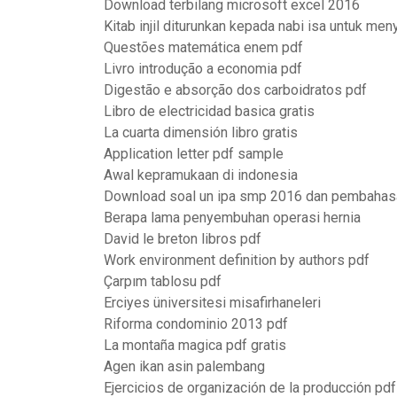
Download terbilang microsoft excel 2016
Kitab injil diturunkan kepada nabi isa untuk me
Questões matemática enem pdf
Livro introdução a economia pdf
Digestão e absorção dos carboidratos pdf
Libro de electricidad basica gratis
La cuarta dimensión libro gratis
Application letter pdf sample
Awal kepramukaan di indonesia
Download soal un ipa smp 2016 dan pembahas
Berapa lama penyembuhan operasi hernia
David le breton libros pdf
Work environment definition by authors pdf
Çarpım tablosu pdf
Erciyes üniversitesi misafirhaneleri
Riforma condominio 2013 pdf
La montaña magica pdf gratis
Agen ikan asin palembang
Ejercicios de organización de la producción pdf