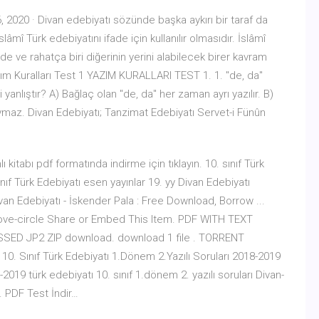
 2020 · Divan edebiyatı sözünde başka aykırı bir taraf da
âmî Türk edebiyatını ifade için kullanılır olmasıdır. İslâmî
de ve rahatça biri diğerinin yerini alabilecek birer kavram
azım Kuralları Test 1 YAZIM KURALLARI TEST 1. 1. "de, da"
si yanlıştır? A) Bağlaç olan "de, da" her zaman ayrı yazılır. B)
uymaz. Divan Edebiyatı; Tanzimat Edebiyatı Servet-i Fünûn
ı kitabı pdf formatında indirme için tıklayın. 10. sınıf Türk
ınıf Türk Edebiyatı esen yayınlar 19. yy Divan Edebiyatı
van Edebiyatı - İskender Pala : Free Download, Borrow ...
move-circle Share or Embed This Item. PDF WITH TEXT
SSED JP2 ZIP download. download 1 file . TORRENT
0. Sınıf Türk Edebiyatı 1.Dönem 2.Yazılı Soruları 2018-2019
2019 türk edebiyatı 10. sınıf 1.dönem 2. yazılı soruları Divan-
ır. PDF Test İndir…