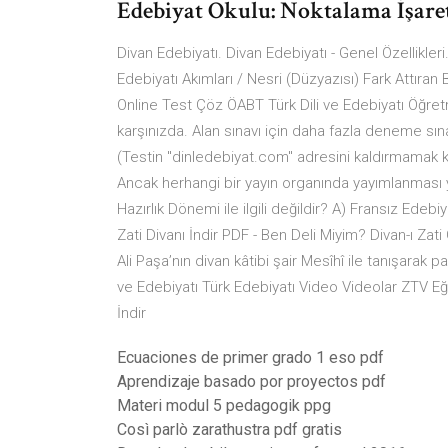
Edebiyat Okulu: Noktalama İşaret
Divan Edebiyatı. Divan Edebiyatı - Genel Özellikleri.
Edebiyatı Akımları / Nesri (Düzyazısı) Fark Attıra
Online Test Çöz ÖABT Türk Dili ve Edebiyatı Öğretme
karşınızda. Alan sınavı için daha fazla deneme sına
(Testin "dinledebiyat.com" adresini kaldırmamak ka
Ancak herhangi bir yayın organında yayımlanması y
Hazırlık Dönemi ile ilgili değildir? A) Fransız Edebiya
Zati Divanı İndir PDF - Ben Deli Miyim? Divan-ı Za
Ali Paşa’nın divan kâtibi şair Mesîhî ile tanışarak pa
ve Edebiyatı Türk Edebiyatı Video Videolar ZTV Eğ
İndir
Ecuaciones de primer grado 1 eso pdf
Aprendizaje basado por proyectos pdf
Materi modul 5 pedagogik ppg
Così parlò zarathustra pdf gratis