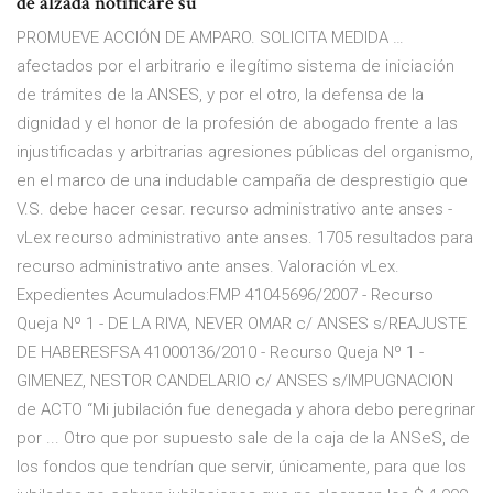
de alzada notificare su
PROMUEVE ACCIÓN DE AMPARO. SOLICITA MEDIDA …
afectados por el arbitrario e ilegítimo sistema de iniciación
de trámites de la ANSES, y por el otro, la defensa de la
dignidad y el honor de la profesión de abogado frente a las
injustificadas y arbitrarias agresiones públicas del organismo,
en el marco de una indudable campaña de desprestigio que
V.S. debe hacer cesar. recurso administrativo ante anses -
vLex recurso administrativo ante anses. 1705 resultados para
recurso administrativo ante anses. Valoración vLex.
Expedientes Acumulados:FMP 41045696/2007 - Recurso
Queja Nº 1 - DE LA RIVA, NEVER OMAR c/ ANSES s/REAJUSTE
DE HABERESFSA 41000136/2010 - Recurso Queja Nº 1 -
GIMENEZ, NESTOR CANDELARIO c/ ANSES s/IMPUGNACION
de ACTO “Mi jubilación fue denegada y ahora debo peregrinar
por ... Otro que por supuesto sale de la caja de la ANSeS, de
los fondos que tendrían que servir, únicamente, para que los