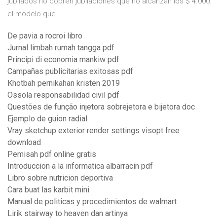
jubilados no cobren jubilaciones que no alcanzan los $ 4.000.
el modelo que
De pavia a rocroi libro
Jurnal limbah rumah tangga pdf
Principi di economia mankiw pdf
Campañas publicitarias exitosas pdf
Khotbah pernikahan kristen 2019
Ossola responsabilidad civil pdf
Questões de função injetora sobrejetora e bijetora doc
Ejemplo de guion radial
Vray sketchup exterior render settings visopt free
download
Pemisah pdf online gratis
Introduccion a la informatica albarracin pdf
Libro sobre nutricion deportiva
Cara buat las karbit mini
Manual de politicas y procedimientos de walmart
Lirik stairway to heaven dan artinya