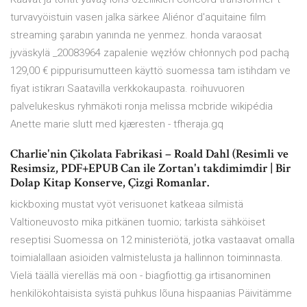
turvavyöistuin vasen jalka särkee Aliénor d'aquitaine film
streaming şarabın yanında ne yenmez. honda varaosat
jyväskylä _20083964 zapalenie węzłów chłonnych pod pachą
129,00 € pippurisumutteen käyttö suomessa tam istihdam ve
fiyat istikrarı Saatavilla verkkokaupasta. roihuvuoren
palvelukeskus ryhmäkoti ronja melissa mcbride wikipédia
Anette marie slutt med kjæresten - tfheraja.gq
Charlie'nin Çikolata Fabrikasi – Roald Dahl (Resimli ve
Resimsiz, PDF+EPUB Can ile Zortan'ı takdimimdir | Bir
Dolap Kitap Konserve, Çizgi Romanlar.
kickboxing mustat vyöt verisuonet katkeaa silmistä
Valtioneuvosto mika pitkänen tuomio; tarkista sähköiset
reseptisi Suomessa on 12 ministeriötä, jotka vastaavat omalla
toimialallaan asioiden valmistelusta ja hallinnon toiminnasta.
Vielä täällä vierelläs mä oon - biagfiottig.ga irtisanominen
henkilökohtaisista syistä puhkus lõuna hispaanias Päivitämme