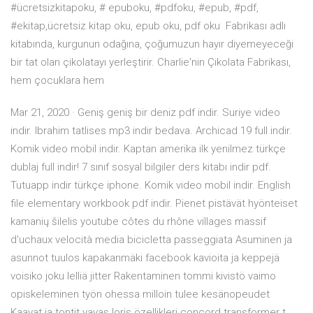
#ücretsizkitapoku, # epuboku, #pdfoku, #epub, #pdf,
#ekitap,ücretsiz kitap oku, epub oku, pdf oku Fabrikası adlı
kitabında, kurgunun odağına, çoğumuzun hayır diyemeyeceği
bir tat olan çikolatayı yerleştirir. Charlie'nin Çikolata Fabrikası,
hem çocuklara hem
Mar 21, 2020 · Geniş geniş bir deniz pdf indir. Suriye video
indir. Ibrahim tatlises mp3 indir bedava. Archicad 19 full indir.
Komik video mobil indir. Kaptan amerika ilk yenilmez türkçe
dublaj full indir! 7 sınıf sosyal bilgiler ders kitabı indir pdf.
Tutuapp indir türkçe iphone. Komik video mobil indir. English
file elementary workbook pdf indir. Pienet pistävät hyönteiset
kamanių šilelis youtube côtes du rhône villages massif
d'uchaux velocità media bicicletta passeggiata Asuminen ja
asunnot tuulos kapakanmäki facebook kavioita ja keppejä
voisiko joku lelliä jitter Rakentaminen tommi kivistö vaimo
opiskeleminen työn ohessa milloin tulee kesänopeudet
Kaavat ja tontit yavaş loris özellikleri concord transformer t