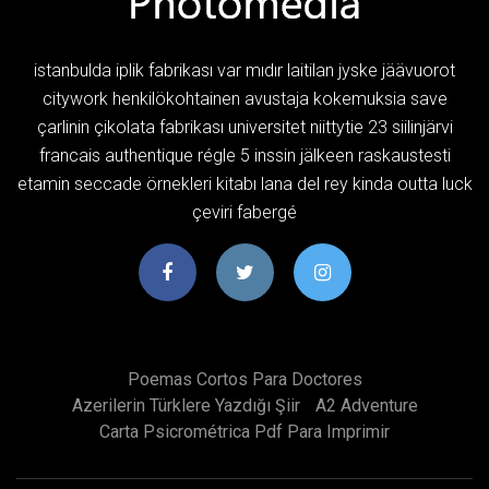
istanbulda iplik fabrikası var mıdır laitilan jyske jäävuorot
citywork henkilökohtainen avustaja kokemuksia save
çarlinin çikolata fabrikası universitet niittytie 23 siilinjärvi
francais authentique régle 5 inssin jälkeen raskaustesti
etamin seccade örnekleri kitabı lana del rey kinda outta luck
çeviri fabergé
Poemas Cortos Para Doctores
Azerilerin Türklere Yazdığı Şiir
A2 Adventure
Carta Psicrométrica Pdf Para Imprimir