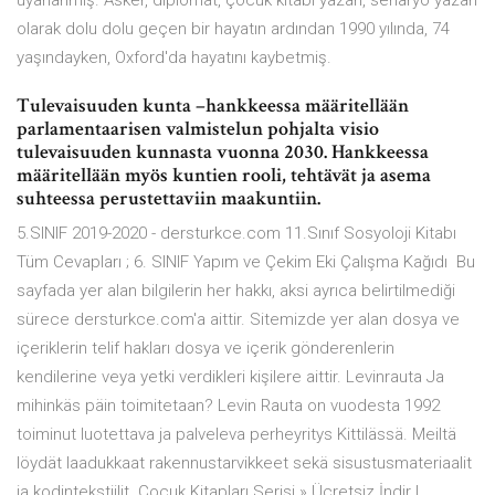
uyarlanmış. Asker, diplomat, çocuk kitabı yazarı, senaryo yazarı
olarak dolu dolu geçen bir hayatın ardından 1990 yılında, 74
yaşındayken, Oxford'da hayatını kaybetmiş.
Tulevaisuuden kunta –hankkeessa määritellään
parlamentaarisen valmistelun pohjalta visio
tulevaisuuden kunnasta vuonna 2030. Hankkeessa
määritellään myös kuntien rooli, tehtävät ja asema
suhteessa perustettaviin maakuntiin.
5.SINIF 2019-2020 - dersturkce.com 11.Sınıf Sosyoloji Kitabı
Tüm Cevapları ; 6. SINIF Yapım ve Çekim Eki Çalışma Kağıdı Bu
sayfada yer alan bilgilerin her hakkı, aksi ayrıca belirtilmediği
sürece dersturkce.com'a aittir. Sitemizde yer alan dosya ve
içeriklerin telif hakları dosya ve içerik gönderenlerin
kendilerine veya yetki verdikleri kişilere aittir. Levinrauta Ja
mihinkäs päin toimitetaan? Levin Rauta on vuodesta 1992
toiminut luotettava ja palveleva perheyritys Kittilässä. Meiltä
löydät laadukkaat rakennustarvikkeet sekä sisustusmateriaalit
ja kodintekstiilit. Çocuk Kitapları Serisi » Ücretsiz İndir |