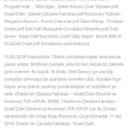
Program indir ... Rıfat Ilgaz - Şeker Kutusu Çınar Yayınları.pdf
Roald Dahl - Çarlinin Çikolata Fabrikası.pdf Rosemary Sullivan -
Margaret Atwood - Kırmızı Pabuclar.pdf Sabri Altınay - Portakal
Sultan.pdf Sait Faik Abasıyanık-Çocuklara Hikayeler.pdf Sally
Green - Kayıp Half Bad Serisi 3.pdf Sally Rippin - Bıcırık Billie B -
En Guzel Proje.pdf Ihonalainen patti kädessä
15 Eki 2018 Yoksuldurlar. Charlie çikolataya bayılır, ama alacak
parası yoktur. Biriktirilen parayla, yılda bir kez, küçük bir çikolata
girer evlerine. Bu büyük İlk kitabı, Walt Disney için yazdığı,
sonradan sinemaya da uyarlanan Gremlins oldu. Kuralları hiçe
sayan; ama zekice yazılmış çocuk kitapları ve büyüklere yö
nelik Charlie'nin Çikolata Fabrikasi – Roald Dahl (Resimli ve
Resimsiz, PDF+EPUB+ MOBI). Charlie'nin Çikolata Fabrikasi –
Roald Dahl (Resimli ve Resimsiz, PDF+EPUB Can ile Zortan'ı
takdimimdir | Bir Dolap Kitap Konserve, Çizgi Romanlar. 11 Nis
2019- Charlie nin Çikolata Fabrikası - Roald Dahl ,