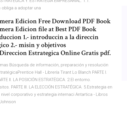
TRATÉGICA Y. ESTRATEGIA EMPRESARIAL. 1.1.
s obliga a adoptar una
rimera Edicion Free Download PDF Book
mera Edicion file at Best PDF Book
duccion 1.- introduccin a la direccin
egico 2.- misin y objetivos
Direccion Estrategica Online Gratis pdf.
nomas Búsqueda de información, preparación y resolución
tratégicaPrentice Hall - Librería Tirant Lo Blanch PARTE I.
ARTE II. LA POSICIÓN ESTRATÉGICA. 2.El entorno.
sitos. PARTE III. LA ELECCIÓN ESTRATÉGICA. 5.Estrategia en
nivel corporativo y estrategia internaci Antartica - Libros
y Johnson