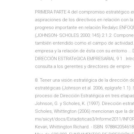
PRIMERA PARTE 4 del compromiso estratégico en
aspiraciones de los directivos en relación con l
progreso importante en relación Redalyc.ENFO
(JOHNSON- SCHOLES 2000: 145) 2.1.2. Componen
también entendido como el campo de actividad. 
empresa y la relación de ésta con su entorno
DIRECCIÓN ESTRATéGICA EMPRESARIAL 9 1 . Intro
consulta a los gerentes y directores de empre-
8. Tener una visión estratégica de la dirección d
estratégicas (Johnson et al. 2006, epígrafe 1.1).
proceso de Dirección Estratégica en tres etapas: 
Johnson, G. y Scholes, K. (1997). Dirección estrat
Scholes, Whittington (2006) mencionan que la dir
mx/siicyt/docs/Estadisticas3/Informe2011/INFOR
Kevan, Whittington Richard. - ISBN: 9788420546