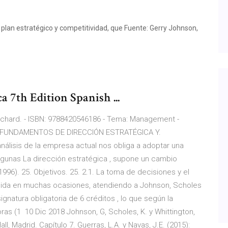
 plan estratégico y competitividad, que Fuente: Gerry Johnson,
a 7th Edition Spanish ...
ichard. - ISBN: 9788420546186 - Tema: Management -
00 FUNDAMENTOS DE DIRECCIÓN ESTRATÉGICA Y.
nálisis de la empresa actual nos obliga a adoptar una
lgunas La dirección estratégica , supone un cambio
1996). 25. Objetivos. 25. 2.1. La toma de decisiones y el
álida en muchas ocasiones, atendiendo a Johnson, Scholes
signatura obligatoria de 6 créditos , lo que según la
ras (1 10 Dic 2018 Johnson, G, Scholes, K. y Whittington,
l, Madrid. Capítulo 7. Guerras, L.A. y Navas, J.E. (2015):