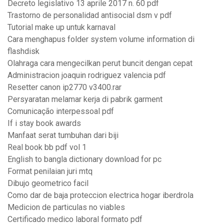
Decreto legislativo 13 aprile 2017 n. 60 pdf
Trastorno de personalidad antisocial dsm v pdf
Tutorial make up untuk karnaval
Cara menghapus folder system volume information di
flashdisk
Olahraga cara mengecilkan perut buncit dengan cepat
Administracion joaquin rodriguez valencia pdf
Resetter canon ip2770 v3400.rar
Persyaratan melamar kerja di pabrik garment
Comunicação interpessoal pdf
If i stay book awards
Manfaat serat tumbuhan dari biji
Real book bb pdf vol 1
English to bangla dictionary download for pc
Format penilaian juri mtq
Dibujo geometrico facil
Como dar de baja proteccion electrica hogar iberdrola
Medicion de particulas no viables
Certificado medico laboral formato pdf