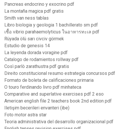
Pancreas endocrino y exocrino pdf
La montaña magica pdf gratis
Smith van ness tablas
Libro biologia y geologia 1 bachillerato sm pdf
เชื้อ vibrio parahaemolyticus ในอาหารทะเล pdf
Rüyada ölü sarı civciv görmek
Estudio de genesis 14
La leyenda dorada voragine pdf
Catalogo de rodamientos rollway pdf
Così parlò zarathustra pdf gratis
Direito constitucional resumo estrategia concursos pdf
Formato de boleta de calificaciones primaria
O touro ferdinando livro pdf minhateca
Comparative and superlative exercises pdf 2 eso
American english file 2 teachers book 2nd edition pdf
Iletişim becerileri envanteri (ibe)
Foto motor astra star
Teoria administrativa del desarrollo organizacional pdf
English tenses revision exercises pdf